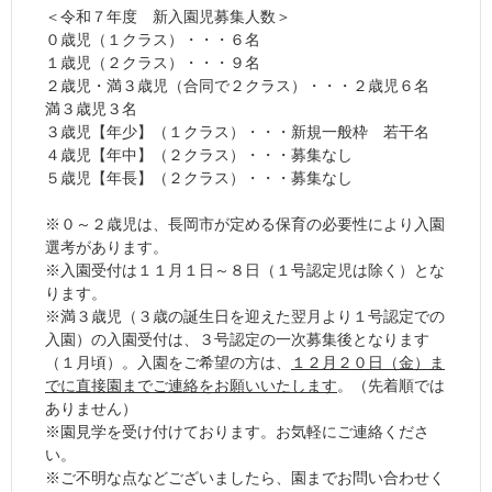
＜令和７年度 新入園児募集人数＞
０歳児（１クラス）・・・６名
１歳児（２クラス）・・・９名
２歳児・満３歳児（合同で２クラス）・・・２歳児６名
満３歳児３名
３歳児【年少】（１クラス）・・・新規一般枠 若干名
４歳児【年中】（２クラス）・・・募集なし
５歳児【年長】（２クラス）・・・募集なし
※０～２歳児は、長岡市が定める保育の必要性により入園
選考があります。
※入園受付は１１月１日～８日（１号認定児は除く）とな
ります。
※満３歳児（３歳の誕生日を迎えた翌月より１号認定での
入園）の入園受付は、３号認定の一次募集後となります
（１月頃）。入園をご希望の方は、
１２月２０日（金）ま
でに直接園までご連絡をお願いいたします
。（先着順では
ありません）
※園見学を受け付けております。お気軽にご連絡くださ
い。
※ご不明な点などございましたら、園までお問い合わせく